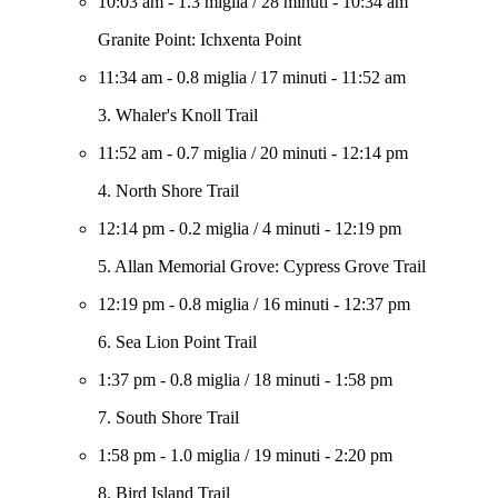
10:03 am
-
1.3 miglia
/
28 minuti
-
10:34 am
Granite Point: Ichxenta Point
11:34 am
-
0.8 miglia
/
17 minuti
-
11:52 am
3. Whaler's Knoll Trail
11:52 am
-
0.7 miglia
/
20 minuti
-
12:14 pm
4. North Shore Trail
12:14 pm
-
0.2 miglia
/
4 minuti
-
12:19 pm
5. Allan Memorial Grove: Cypress Grove Trail
12:19 pm
-
0.8 miglia
/
16 minuti
-
12:37 pm
6. Sea Lion Point Trail
1:37 pm
-
0.8 miglia
/
18 minuti
-
1:58 pm
7. South Shore Trail
1:58 pm
-
1.0 miglia
/
19 minuti
-
2:20 pm
8. Bird Island Trail