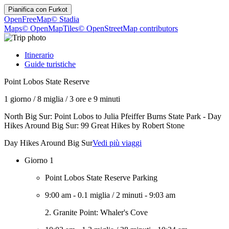
Pianifica con
Furkot
OpenFreeMap
© Stadia
Maps
© OpenMapTiles
© OpenStreetMap contributors
Itinerario
Guide turistiche
Point Lobos State Reserve
1 giorno
/
8 miglia
/
3 ore e 9 minuti
North Big Sur: Point Lobos to Julia Pfeiffer Burns State Park - Day
Hikes Around Big Sur: 99 Great Hikes by Robert Stone
Day Hikes Around Big Sur
Vedi più viaggi
Giorno 1
Point Lobos State Reserve Parking
9:00 am
-
0.1 miglia
/
2 minuti
-
9:03 am
2. Granite Point: Whaler's Cove