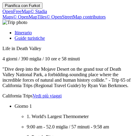
Pianifica con
Furkot
OpenFreeMap
© Stadia
Maps
© OpenMapTiles
© OpenStreetMap contributors
Itinerario
Guide turistiche
Life in Death Valley
4 giorni
/
390 miglia
/
10 ore e 58 minuti
"Dive deep into the Mojave Desert on the grand tour of Death
Valley National Park, a forbidding-sounding place where the
incredible forces of natural and human history collide." - Trip 65 of
California Trips (Regional Travel Guide) by Ryan Van Berkmoes.
California Trips
Vedi più viaggi
Giorno 1
1. World's Largest Thermometer
9:00 am
-
52.0 miglia
/
57 minuti
-
9:58 am