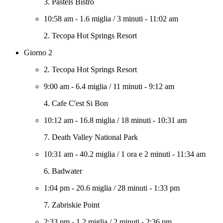
3. Pastels Bistro
10:58 am
-
1.6 miglia
/
3 minuti
-
11:02 am
2. Tecopa Hot Springs Resort
Giorno 2
2. Tecopa Hot Springs Resort
9:00 am
-
6.4 miglia
/
11 minuti
-
9:12 am
4. Cafe C'est Si Bon
10:12 am
-
16.8 miglia
/
18 minuti
-
10:31 am
7. Death Valley National Park
10:31 am
-
40.2 miglia
/
1 ora e 2 minuti
-
11:34 am
6. Badwater
1:04 pm
-
20.6 miglia
/
28 minuti
-
1:33 pm
7. Zabriskie Point
2:33 pm
-
1.2 miglia
/
2 minuti
-
2:36 pm