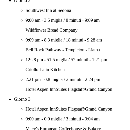
Giorno 2
Southwest Inn at Sedona
9:00 am
-
3.5 miglia
/
8 minuti
-
9:09 am
Wildflower Bread Company
9:09 am
-
8.3 miglia
/
18 minuti
-
9:28 am
Bell Rock Pathway - Templeton - Llama
12:28 pm
-
51.5 miglia
/
52 minuti
-
1:21 pm
Criollo Latin Kitchen
2:21 pm
-
0.8 miglia
/
2 minuti
-
2:24 pm
Hotel Aspen InnSuites Flagstaff/Grand Canyon
Giorno 3
Hotel Aspen InnSuites Flagstaff/Grand Canyon
9:00 am
-
0.9 miglia
/
3 minuti
-
9:04 am
Macy's European Coffeehouse & Bakery