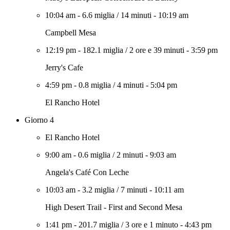
10:04 am
-
6.6 miglia
/
14 minuti
-
10:19 am
Campbell Mesa
12:19 pm
-
182.1 miglia
/
2 ore e 39 minuti
-
3:59 pm
Jerry's Cafe
4:59 pm
-
0.8 miglia
/
4 minuti
-
5:04 pm
El Rancho Hotel
Giorno 4
El Rancho Hotel
9:00 am
-
0.6 miglia
/
2 minuti
-
9:03 am
Angela's Café Con Leche
10:03 am
-
3.2 miglia
/
7 minuti
-
10:11 am
High Desert Trail - First and Second Mesa
1:41 pm
-
201.7 miglia
/
3 ore e 1 minuto
-
4:43 pm