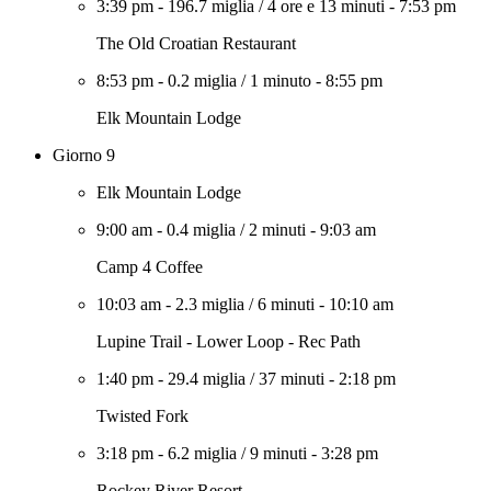
3:39 pm
-
196.7 miglia
/
4 ore e 13 minuti
-
7:53 pm
The Old Croatian Restaurant
8:53 pm
-
0.2 miglia
/
1 minuto
-
8:55 pm
Elk Mountain Lodge
Giorno 9
Elk Mountain Lodge
9:00 am
-
0.4 miglia
/
2 minuti
-
9:03 am
Camp 4 Coffee
10:03 am
-
2.3 miglia
/
6 minuti
-
10:10 am
Lupine Trail - Lower Loop - Rec Path
1:40 pm
-
29.4 miglia
/
37 minuti
-
2:18 pm
Twisted Fork
3:18 pm
-
6.2 miglia
/
9 minuti
-
3:28 pm
Rockey River Resort