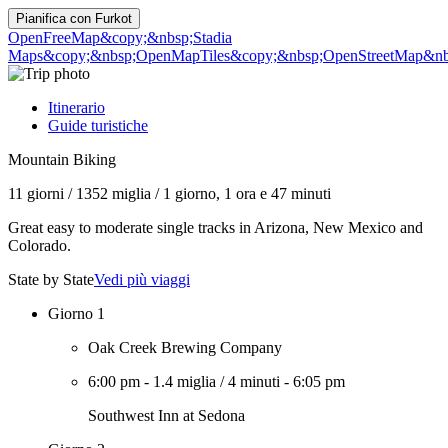
Pianifica con
Furkot
OpenFreeMap
&copy;&nbsp;Stadia
Maps
&copy;&nbsp;OpenMapTiles
&copy;&nbsp;OpenStreetMap&nbs
Itinerario
Guide turistiche
Mountain Biking
11 giorni
/
1352 miglia
/
1 giorno, 1 ora e 47 minuti
Great easy to moderate single tracks in Arizona, New Mexico and
Colorado.
State by State
Vedi più viaggi
Giorno 1
Oak Creek Brewing Company
6:00 pm
-
1.4 miglia
/
4 minuti
-
6:05 pm
Southwest Inn at Sedona