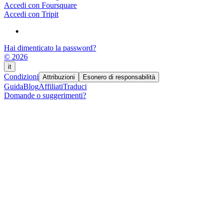
Accedi con Foursquare
Accedi con Tripit
Hai dimenticato la password?
© 2026
it
Condizioni
Attribuzioni
Esonero di responsabilità
Guida
Blog
Affiliati
Traduci
Domande o suggerimenti?