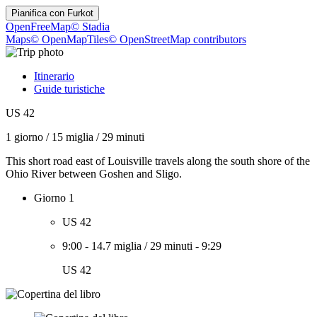
Pianifica con
Furkot
OpenFreeMap
© Stadia
Maps
© OpenMapTiles
© OpenStreetMap contributors
Itinerario
Guide turistiche
US 42
1 giorno
/
15 miglia
/
29 minuti
This short road east of Louisville travels along the south shore of the
Ohio River between Goshen and Sligo.
Giorno 1
US 42
9:00
-
14.7 miglia
/
29 minuti
-
9:29
US 42