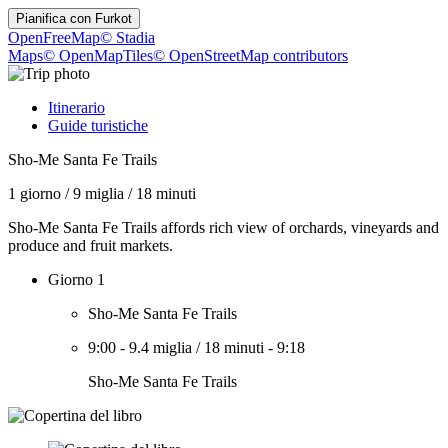
Pianifica con
Furkot
OpenFreeMap
© Stadia
Maps
© OpenMapTiles
© OpenStreetMap contributors
Itinerario
Guide turistiche
Sho-Me Santa Fe Trails
1 giorno
/
9 miglia
/
18 minuti
Sho-Me Santa Fe Trails affords rich view of orchards, vineyards and
produce and fruit markets.
Giorno 1
Sho-Me Santa Fe Trails
9:00
-
9.4 miglia
/
18 minuti
-
9:18
Sho-Me Santa Fe Trails