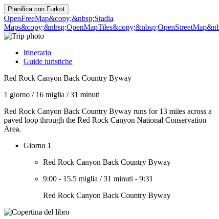
Pianifica con
Furkot
OpenFreeMap
&copy;&nbsp;Stadia
Maps
&copy;&nbsp;OpenMapTiles
&copy;&nbsp;OpenStreetMap&nbs
Itinerario
Guide turistiche
Red Rock Canyon Back Country Byway
1 giorno
/
16 miglia
/
31 minuti
Red Rock Canyon Back Country Byway runs for 13 miles across a
paved loop through the Red Rock Canyon National Conservation
Area.
Giorno 1
Red Rock Canyon Back Country Byway
9:00
-
15.5 miglia
/
31 minuti
-
9:31
Red Rock Canyon Back Country Byway