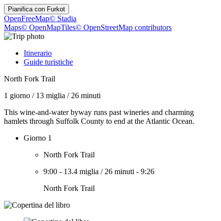
Pianifica con
Furkot
OpenFreeMap
© Stadia
Maps
© OpenMapTiles
© OpenStreetMap contributors
Itinerario
Guide turistiche
North Fork Trail
1 giorno
/
13 miglia
/
26 minuti
This wine-and-water byway runs past wineries and charming
hamlets through Suffolk County to end at the Atlantic Ocean.
Giorno 1
North Fork Trail
9:00
-
13.4 miglia
/
26 minuti
-
9:26
North Fork Trail