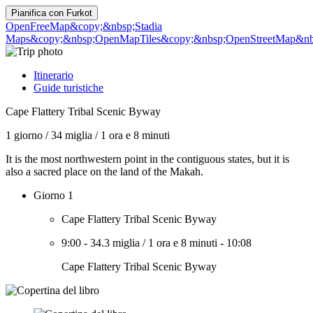
Pianifica con
Furkot
OpenFreeMap
&copy;&nbsp;Stadia
Maps
&copy;&nbsp;OpenMapTiles
&copy;&nbsp;OpenStreetMap&nbs
Itinerario
Guide turistiche
Cape Flattery Tribal Scenic Byway
1 giorno
/
34 miglia
/
1 ora e 8 minuti
It is the most northwestern point in the contiguous states, but it is
also a sacred place on the land of the Makah.
Giorno 1
Cape Flattery Tribal Scenic Byway
9:00
-
34.3 miglia
/
1 ora e 8 minuti
-
10:08
Cape Flattery Tribal Scenic Byway