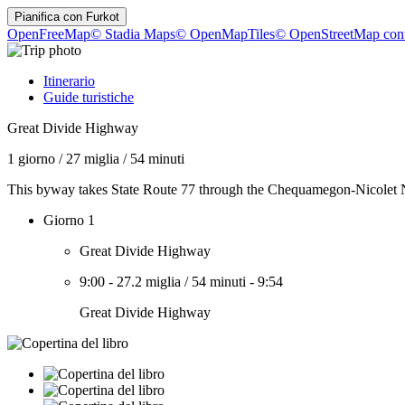
Pianifica con
Furkot
OpenFreeMap
© Stadia Maps
© OpenMapTiles
© OpenStreetMap cont
Itinerario
Guide turistiche
Great Divide Highway
1 giorno
/
27 miglia
/
54 minuti
This byway takes State Route 77 through the Chequamegon-Nicolet N
Giorno 1
Great Divide Highway
9:00
-
27.2 miglia
/
54 minuti
-
9:54
Great Divide Highway