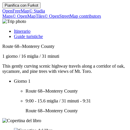
Pianifica con
Furkot
OpenFreeMap
© Stadia
Maps
© OpenMapTiles
© OpenStreetMap contributors
Itinerario
Guide turistiche
Route 68--Monterey County
1 giorno
/
16 miglia
/
31 minuti
This gently curving scenic highway travels along a corridor of oak,
sycamore, and pine trees with views of Mt. Toro.
Giorno 1
Route 68--Monterey County
9:00
-
15.6 miglia
/
31 minuti
-
9:31
Route 68--Monterey County