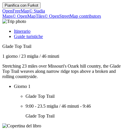
Pianifica con
Furkot
OpenFreeMap
© Stadia
Maps
© OpenMapTiles
© OpenStreetMap contributors
Itinerario
Guide turistiche
Glade Top Trail
1 giorno
/
23 miglia
/
46 minuti
Stretching 23 miles over Missouri's Ozark hill country, the Glade
Top Trail weaves along narrow ridge tops above a broken and
rolling countryside.
Giorno 1
Glade Top Trail
9:00
-
23.5 miglia
/
46 minuti
-
9:46
Glade Top Trail