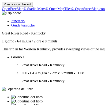
Pianifica con
Furkot
OpenFreeMap
© Stadia Maps
© OpenMapTiles
© OpenStreetMap cont
Itinerario
Guide turistiche
Great River Road - Kentucky
1 giorno
/
64 miglia
/
2 ore e 8 minuti
This trip in far Western Kentucky provides sweeping views of the maj
Giorno 1
Great River Road - Kentucky
9:00
-
64.4 miglia
/
2 ore e 8 minuti
-
11:08
Great River Road - Kentucky