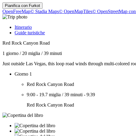
Pianifica con
Furkot
OpenFreeMap
© Stadia Maps
© OpenMapTiles
© OpenStreetMap cont
Itinerario
Guide turistiche
Red Rock Canyon Road
1 giorno
/
20 miglia
/
39 minuti
Just outside Las Vegas, this loop road winds through multi-colored ro
Giorno 1
Red Rock Canyon Road
9:00
-
19.7 miglia
/
39 minuti
-
9:39
Red Rock Canyon Road