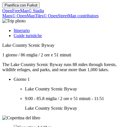
Pianifica con
Furkot
OpenFreeMap
© Stadia
Maps
© OpenMapTiles
© OpenStreetMap contributors
Itinerario
Guide turistiche
Lake Country Scenic Byway
1 giorno
/
86 miglia
/
2 ore e 51 minuti
The Lake Country Scenic Byway runs 88 miles through forests,
wildlife refuges, and parks, and near more than 1,000 lakes.
Giorno 1
Lake Country Scenic Byway
9:00
-
85.8 miglia
/
2 ore e 51 minuti
-
11:51
Lake Country Scenic Byway