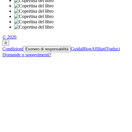
© 2026
it
Condizioni
Guida
Blog
Affiliati
Traduci
Esonero di responsabilità
Domande o suggerimenti?