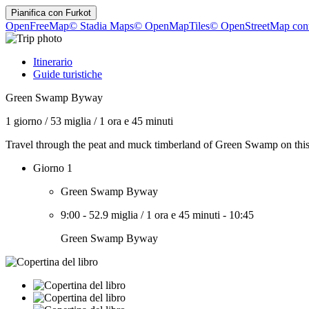
Pianifica con
Furkot
OpenFreeMap
© Stadia Maps
© OpenMapTiles
© OpenStreetMap cont
Itinerario
Guide turistiche
Green Swamp Byway
1 giorno
/
53 miglia
/
1 ora e 45 minuti
Travel through the peat and muck timberland of Green Swamp on thi
Giorno 1
Green Swamp Byway
9:00
-
52.9 miglia
/
1 ora e 45 minuti
-
10:45
Green Swamp Byway