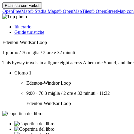
Pianifica con
Furkot
OpenFreeMap
© Stadia Maps
© OpenMapTiles
© OpenStreetMap cont
Itinerario
Guide turistiche
Edenton-Windsor Loop
1 giorno
/
76 miglia
/
2 ore e 32 minuti
This byway travels in a figure eight across Albemarle Sound, and th
Giorno 1
Edenton-Windsor Loop
9:00
-
76.3 miglia
/
2 ore e 32 minuti
-
11:32
Edenton-Windsor Loop