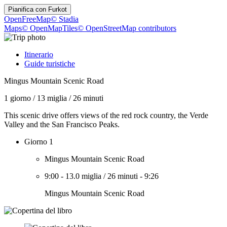
Pianifica con
Furkot
OpenFreeMap
© Stadia
Maps
© OpenMapTiles
© OpenStreetMap contributors
Itinerario
Guide turistiche
Mingus Mountain Scenic Road
1 giorno
/
13 miglia
/
26 minuti
This scenic drive offers views of the red rock country, the Verde
Valley and the San Francisco Peaks.
Giorno 1
Mingus Mountain Scenic Road
9:00
-
13.0 miglia
/
26 minuti
-
9:26
Mingus Mountain Scenic Road