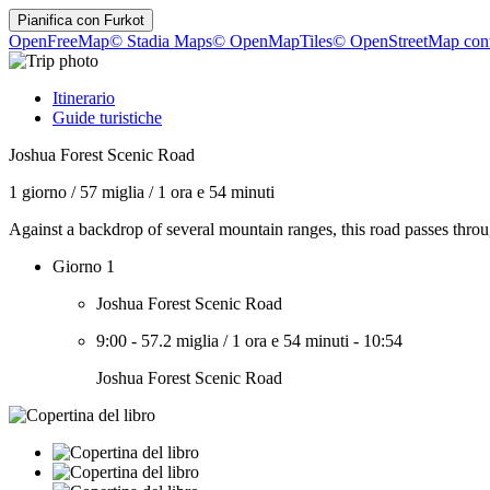
Pianifica con
Furkot
OpenFreeMap
© Stadia Maps
© OpenMapTiles
© OpenStreetMap cont
Itinerario
Guide turistiche
Joshua Forest Scenic Road
1 giorno
/
57 miglia
/
1 ora e 54 minuti
Against a backdrop of several mountain ranges, this road passes throug
Giorno 1
Joshua Forest Scenic Road
9:00
-
57.2 miglia
/
1 ora e 54 minuti
-
10:54
Joshua Forest Scenic Road