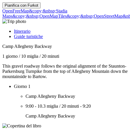
Pianifica con
Furkot
OpenFreeMap
&copy;&nbsp;Stadia
Maps
&copy;&nbsp;OpenMapTiles
&copy;&nbsp;OpenStreetMap&nbs
Itinerario
Guide turistiche
Camp Allegheny Backway
1 giorno
/
10 miglia
/
20 minuti
This gravel roadway follows the original alignment of the Staunton-
Parkersburg Turnpike from the top of Allegheny Mountain down the
mountainside to Bartow.
Giorno 1
Camp Allegheny Backway
9:00
-
10.3 miglia
/
20 minuti
-
9:20
Camp Allegheny Backway